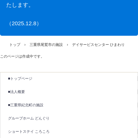
たします。
（2025.12.8）
トップ
›
三重県尾鷲市の施設
›
デイサービスセンター ひまわり
このページは作成中です。
■トップページ
■法人概要
■三重県紀北町の施設
グループホーム どんぐり
ショートステイ ころころ