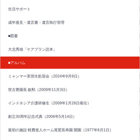
生活サポート
成年後見・遺言書・遺言執行管理
■図書
大北秀雄「ケアプラン読本」
■アルバム
ミャンマー実習生歓迎会（2024年9月9日）
世古豊園長 叙勲（2009年11月3日）
インドネシア介護研修生（2009年1月28日着任）
創立30周年記念式典（2006年5月14日）
最初の施設 軽費老人ホーム尾鷲長寿園 開園（1977年6月1日）