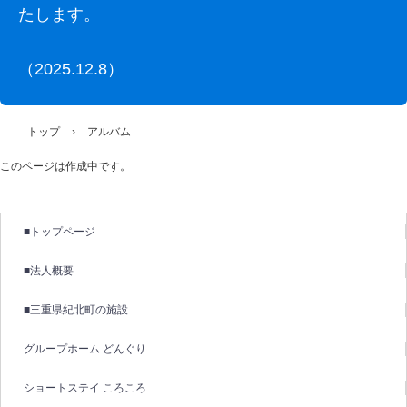
たします。
（2025.12.8）
トップ
›
アルバム
このページは作成中です。
■トップページ
■法人概要
■三重県紀北町の施設
グループホーム どんぐり
ショートステイ ころころ